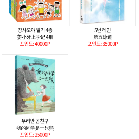
쟝샤오야 일기 4종
5번 레인
姜小牙上学记 4册
第五泳道
포인트: 40000P
포인트: 35000P
우리반 곰친구
我的同学是一只熊
포인트: 25000P