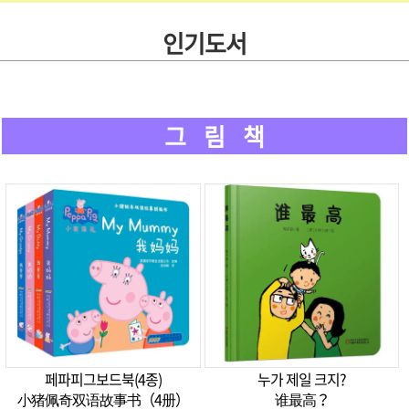
인기도서
그 림 책
페파피그보드북(4종)
누가 제일 크지?
小猪佩奇双语故事书（4册）
谁最高？