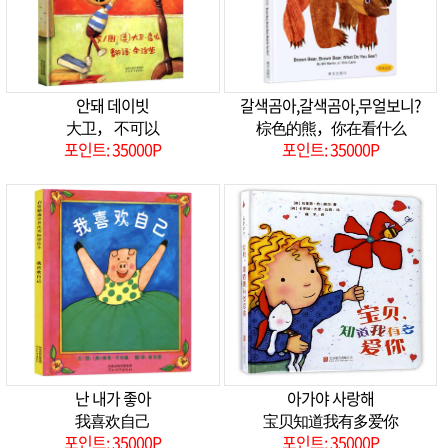
안돼 데이빗
갈색곰아,갈색곰아,무얼보니?
大卫， 不可以
棕色的熊，你在看什么
포인트: 35000P
포인트: 35000P
난 내가 좋아
아가야 사랑해
我喜欢自己
宝贝知道我有多爱你
포인트: 35000P
포인트: 35000P