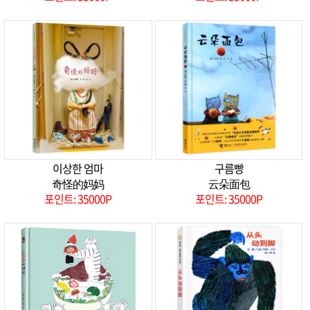
이상한 엄마
구름빵
奇怪的妈妈
云朵面包
포인트: 35000P
포인트: 35000P