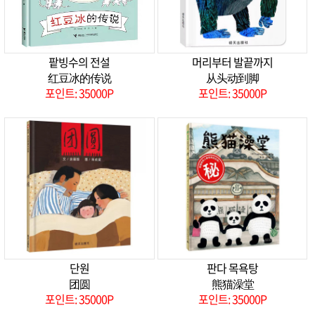
팥빙수의 전설
머리부터 발끝까지
红豆冰的传说
从头动到脚
포인트: 35000P
포인트: 35000P
단원
판다 목욕탕
团圆
熊猫澡堂
포인트: 35000P
포인트: 35000P