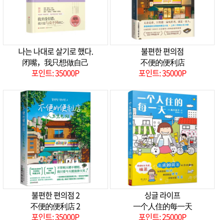
나는 나대로 살기로 했다.
불편한 편의점
闭嘴，我只想做自己
不便的便利店
포인트: 35000P
포인트: 35000P
불편한 편의점 2
싱글 라이프
不便的便利店 2
一个人住的每一天
포인트: 35000P
포인트: 25000P